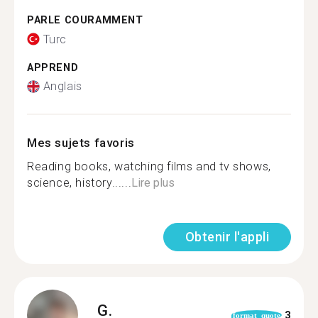
PARLE COURAMMENT
Turc
APPREND
Anglais
Mes sujets favoris
Reading books, watching films and tv shows,
science, history......
Lire plus
Obtenir l'appli
G.
3
format_quote