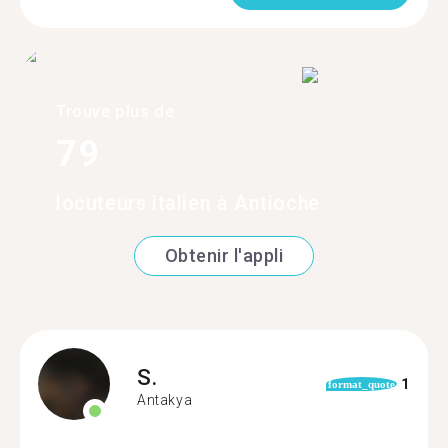
Trouve plus de
79
locuteurs italien à Antioche
Obtenir l'appli
S.
1
format_quote
Antakya