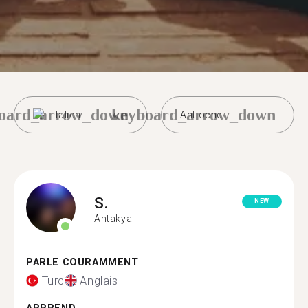
oard_arrow_down
keyboard_arrow_down
Italien
Antioche
S.
NEW
Antakya
PARLE COURAMMENT
Turc
Anglais