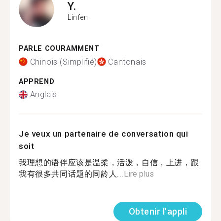
Y.
Linfen
PARLE COURAMMENT
Chinois (Simplifié)
Cantonais
APPREND
Anglais
Je veux un partenaire de conversation qui
soit
我理想的语伴应该是温柔，活泼，自信，上进，跟
我有很多共同话题的同龄人...
Lire plus
Obtenir l'appli