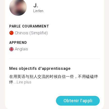
J.
Linfen
PARLE COURAMMENT
Chinois (Simplifié)
APPREND
Anglais
Mes objectifs d'apprentissage
在用英语与别人交流的时候自信一些，不用磕磕绊
绊...
Lire plus
Obtenir l'appli