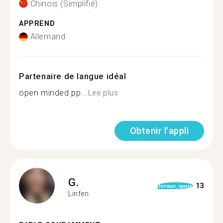
Chinois (Simplifié)
APPREND
Allemand
Partenaire de langue idéal
open minded pp...
Lire plus
Obtenir l'appli
G.
13
format_quote
Linfen