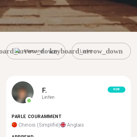
oard_arrow_down
keyboard_arrow_down
Allemand
Linfen
F.
NEW
Linfen
PARLE COURAMMENT
Chinois (Simplifié)
Anglais