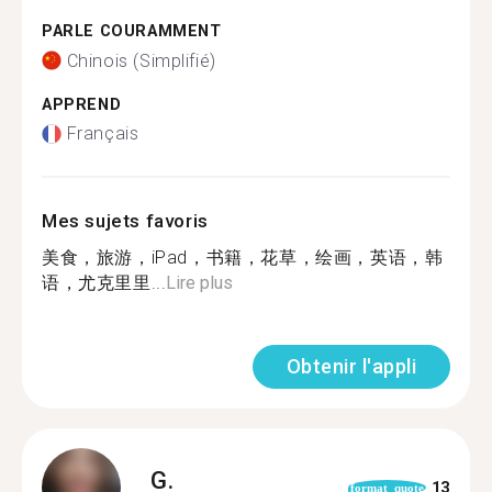
PARLE COURAMMENT
Chinois (Simplifié)
APPREND
Français
Mes sujets favoris
美食，旅游，iPad，书籍，花草，绘画，英语，韩
语，尤克里里...
Lire plus
Obtenir l'appli
G.
13
format_quote