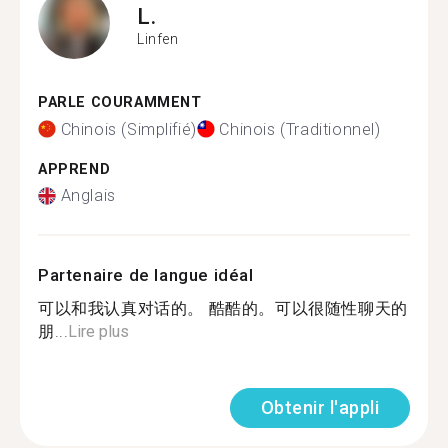
L.
Linfen
PARLE COURAMMENT
Chinois (Simplifié)
Chinois (Traditionnel)
APPREND
Anglais
Partenaire de langue idéal
可以和我认真对话的。 酷酷的。可以很随性聊天的
朋...
Lire plus
Obtenir l'appli