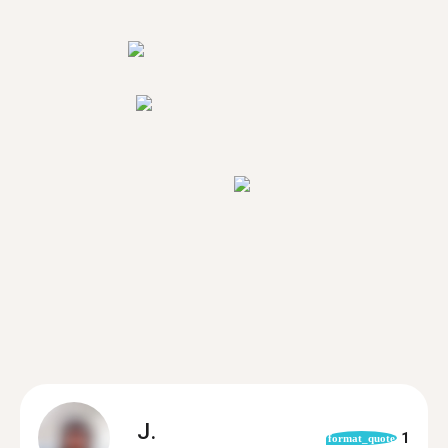
J.
1
format_quote