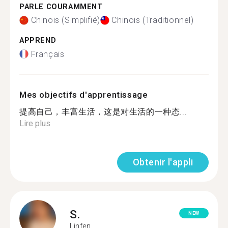
PARLE COURAMMENT
Chinois (Simplifié)
Chinois (Traditionnel)
APPREND
Français
Mes objectifs d'apprentissage
提高自己，丰富生活，这是对生活的一种态...
Lire plus
Obtenir l'appli
S.
NEW
Linfen