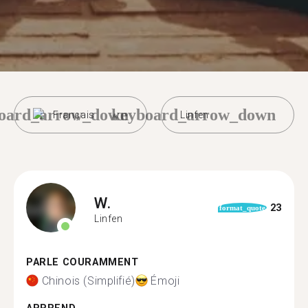
oard_arrow_down
keyboard_arrow_down
Français
Linfen
W.
23
format_quote
Linfen
PARLE COURAMMENT
Chinois (Simplifié)
Émoji