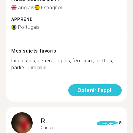
Anglais
Espagnol
APPREND
Portugais
Mes sujets favoris
Linguistics, general topics, feminism, politics,
partie...
Lire plus
Obtenir l'appli
R.
8
format_quote
Chester