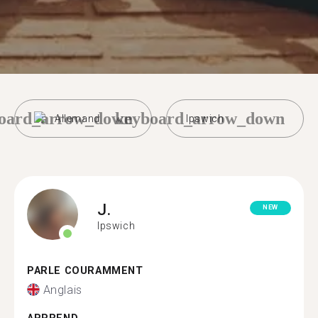
oard_arrow_down
keyboard_arrow_down
Allemand
Ipswich
J.
NEW
Ipswich
PARLE COURAMMENT
Anglais