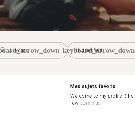
board_arrow_down
keyboard_arrow_down
Allemand
Huddersfield
Mes sujets favoris
Welcome to my profile :) I en
few...
Lire plus