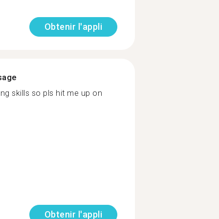
Obtenir l'appli
ssage
ng skills so pls hit me up on
Obtenir l'appli