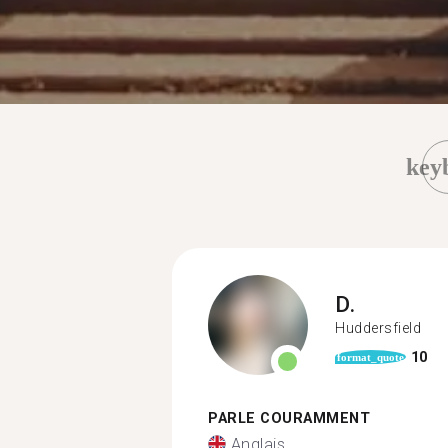
key
D.
Huddersfield
10
format_quote
PARLE COURAMMENT
Anglais