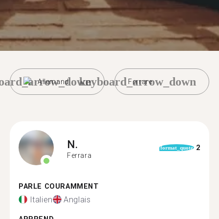
oard_arrow_down
keyboard_arrow_down
Allemand
Ferrare
N.
2
format_quote
Ferrara
PARLE COURAMMENT
Italien
Anglais