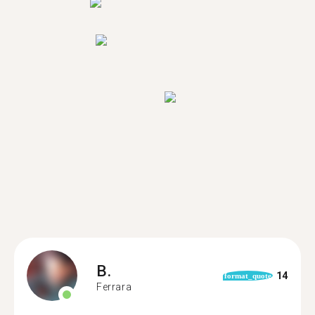
B.
14
format_quote
Ferrara