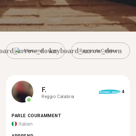
oard_arrow_down
keyboard_arrow_down
Allemand
Reggio de Calabre
F.
4
format_quote
Reggio Calabria
PARLE COURAMMENT
Italien