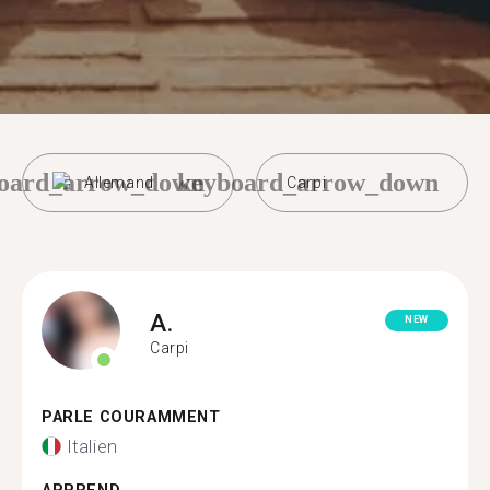
oard_arrow_down
keyboard_arrow_down
Allemand
Carpi
A.
NEW
Carpi
PARLE COURAMMENT
Italien