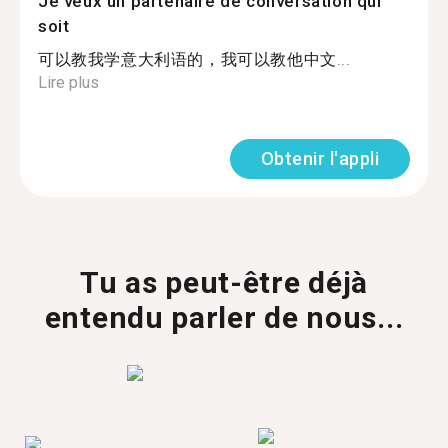
Je veux un partenaire de conversation qui
soit
可以教我学意大利语的，我可以教他中文...
Lire plus
Obtenir l'appli
Tu as peut-être déjà
entendu parler de nous...