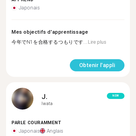
Japonais
Mes objectifs d'apprentissage
今年でN1を合格するつもりです...
Lire plus
Obtenir l'appli
J.
NEW
Iwata
PARLE COURAMMENT
Japonais
Anglais