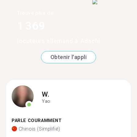
Trouve plus de
1 369
locuteurs allemand à Adachi
Obtenir l'appli
W.
Yao
PARLE COURAMMENT
Chinois (Simplifié)