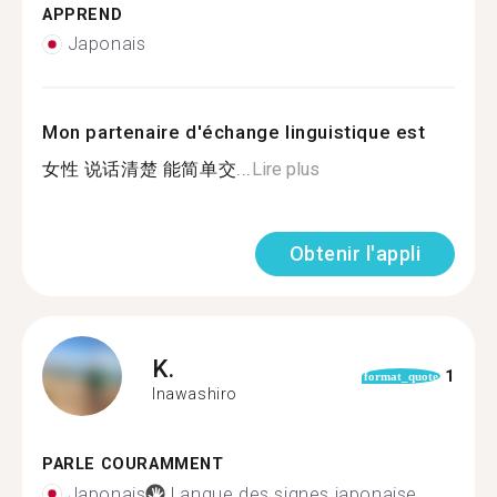
APPREND
Japonais
Mon partenaire d'échange linguistique est
女性 说话清楚 能简单交...
Lire plus
Obtenir l'appli
K.
1
format_quote
Inawashiro
PARLE COURAMMENT
Japonais
Langue des signes japonaise