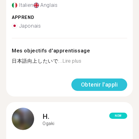
Italien
Anglais
APPREND
Japonais
Mes objectifs d'apprentissage
日本語向上したいで...
Lire plus
Obtenir l'appli
H.
NEW
Ogaki