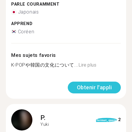
PARLE COURAMMENT
Japonais
APPREND
Coréen
Mes sujets favoris
K-POPや韓国の文化について...
Lire plus
Obtenir l'appli
P.
2
format_quote
Yuki