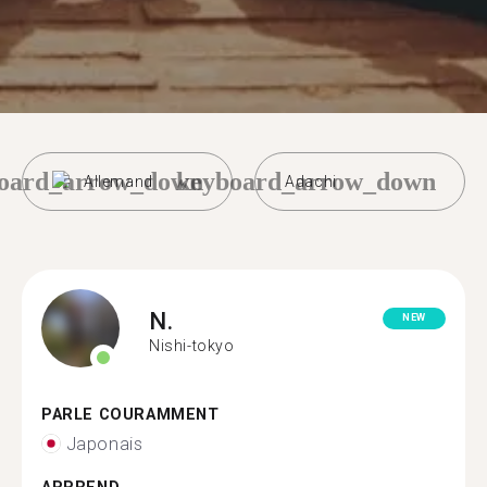
oard_arrow_down
keyboard_arrow_down
Allemand
Adachi
N.
NEW
Nishi-tokyo
PARLE COURAMMENT
Japonais