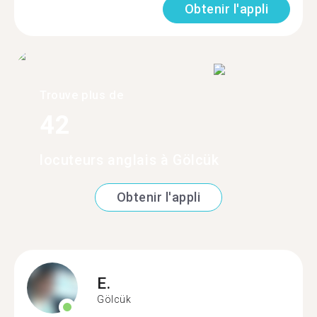
Obtenir l'appli
Trouve plus de
42
locuteurs anglais à Gölcük
Obtenir l'appli
E.
Gölcük