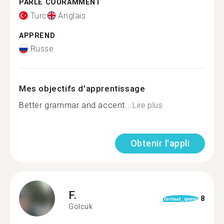
PARLE COURAMMENT
Turc
Anglais
APPREND
Russe
Mes objectifs d'apprentissage
Better grammar and accent...
Lire plus
Obtenir l'appli
F.
8
format_quote
Gölcük