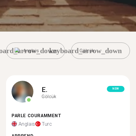
oard_arrow_down
keyboard_arrow_down
Anglais
Gölcük
E.
NEW
Gölcük
PARLE COURAMMENT
Anglais
Turc