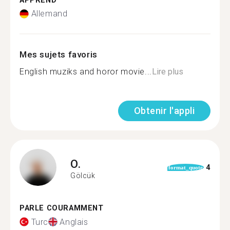
APPREND
Allemand
Mes sujets favoris
English muziks and horor movie...
Lire plus
Obtenir l'appli
O.
4
format_quote
Gölcük
PARLE COURAMMENT
Turc
Anglais