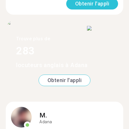
Obtenir l'appli
Trouve plus de
283
locuteurs anglais à Adana
Obtenir l'appli
M.
Adana