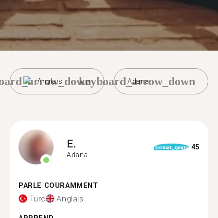
oard_arrow_down
keyboard_arrow_down
Anglais
Adana
E.
45
format_quote
Adana
PARLE COURAMMENT
Turc
Anglais