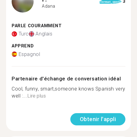
3
format_quote
Adana
PARLE COURAMMENT
Turc
Anglais
APPREND
Espagnol
Partenaire d'échange de conversation idéal
Cool, funny, smart,someone knows Spanish very
well :...
Lire plus
Obtenir l'appli