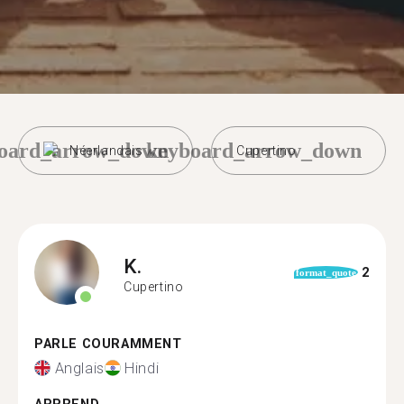
oard_arrow_down
keyboard_arrow_down
Néerlandais
Cupertino
K.
2
format_quote
Cupertino
PARLE COURAMMENT
Anglais
Hindi