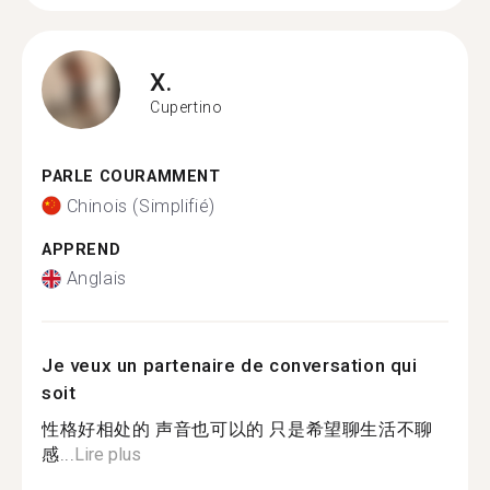
X.
Cupertino
PARLE COURAMMENT
Chinois (Simplifié)
APPREND
Anglais
Je veux un partenaire de conversation qui
soit
性格好相处的 声音也可以的 只是希望聊生活不聊
感...
Lire plus