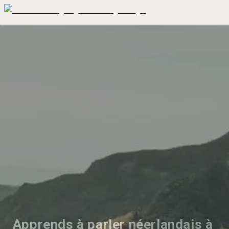
Apprends à parler néerlandais à 