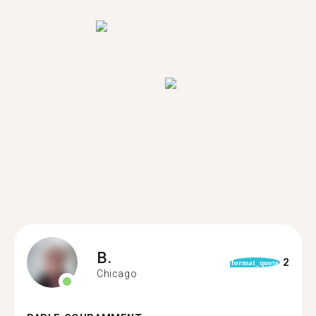
B.
2
format_quote
Chicago