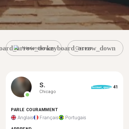
oard_arrow_down
keyboard_arrow_down
Néerlandais
Chicago
S.
41
format_quote
Chicago
PARLE COURAMMENT
Anglais
Français
Portugais