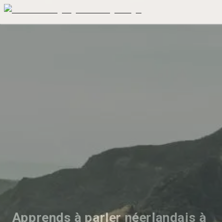
Apprends à parler néerlandais à 