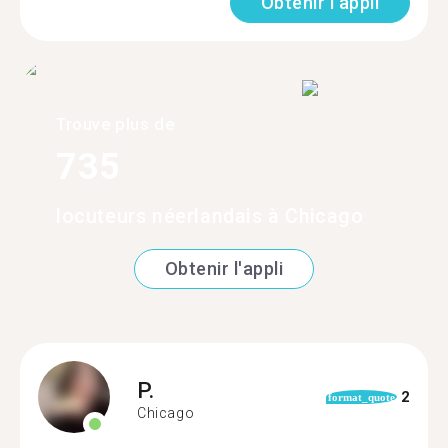
Obtenir l'appli
Trouve plus de
735
locuteurs néerlandais à Chicago
Obtenir l'appli
P.
2
format_quote
Chicago