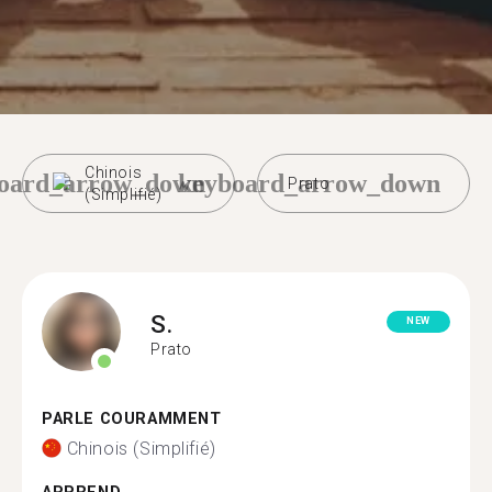
Chinois
oard_arrow_down
keyboard_arrow_down
Prato
(Simplifié)
S.
NEW
Prato
PARLE COURAMMENT
Chinois (Simplifié)