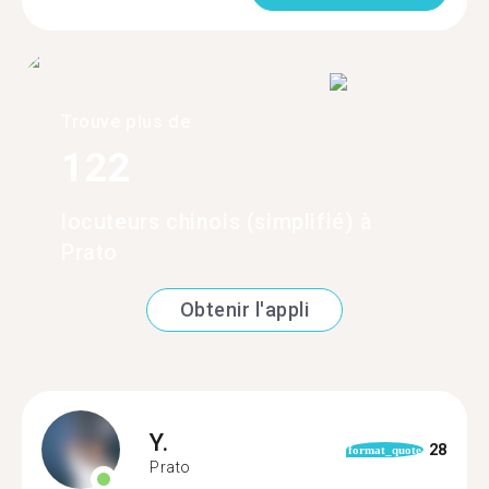
Trouve plus de
122
locuteurs chinois (simplifié) à
Prato
Obtenir l'appli
Y.
28
format_quote
Prato