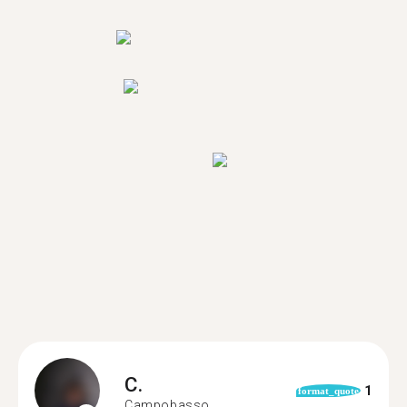
C.
1
format_quote
Campobasso