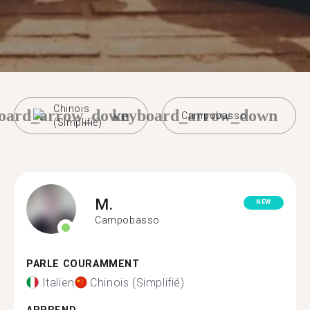
Chinois
oard_arrow_down
keyboard_arrow_down
Campobasso
(Simplifié)
M.
NEW
Campobasso
PARLE COURAMMENT
Italien
Chinois (Simplifié)