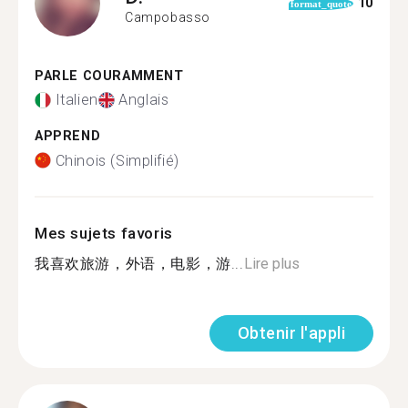
10
format_quote
Campobasso
PARLE COURAMMENT
Italien
Anglais
APPREND
Chinois (Simplifié)
Mes sujets favoris
我喜欢旅游，外语，电影，游...
Lire plus
Obtenir l'appli