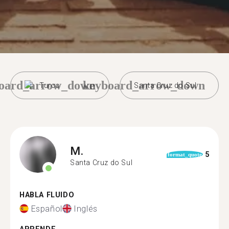
oard_arrow_down
keyboard_arrow_down
Turco
Santa Cruz do Sul
M.
5
format_quote
Santa Cruz do Sul
HABLA FLUIDO
Español
Inglés