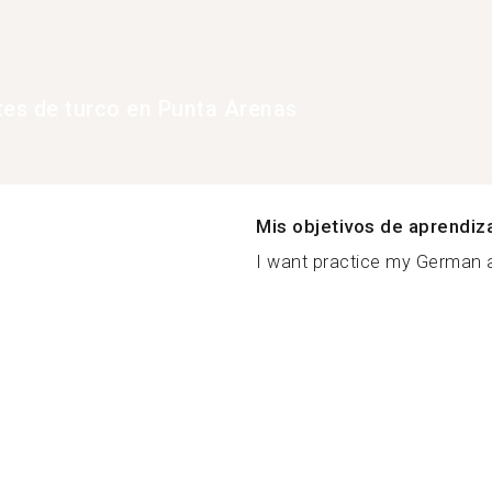
tes de turco en Punta Arenas
Mis objetivos de aprendiz
I want practice my German a