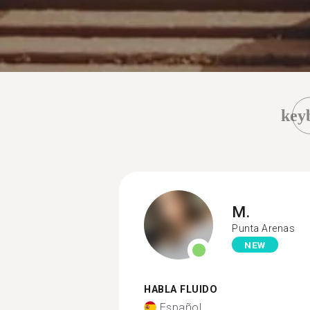
key
M.
Punta Arenas
NEW
HABLA FLUIDO
Español