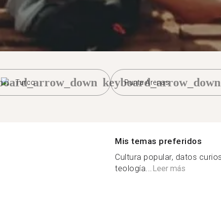
board_arrow_down
keyboard_arrow_down
Turco
Punta Arenas
Mis temas preferidos
Cultura popular, datos curio
teología...
Leer más