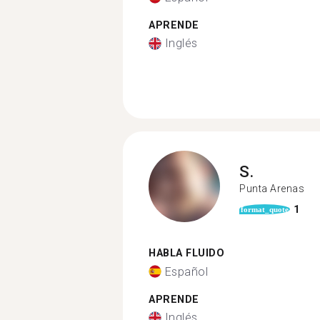
APRENDE
Inglés
S.
Punta Arenas
1
format_quote
HABLA FLUIDO
Español
APRENDE
Inglés