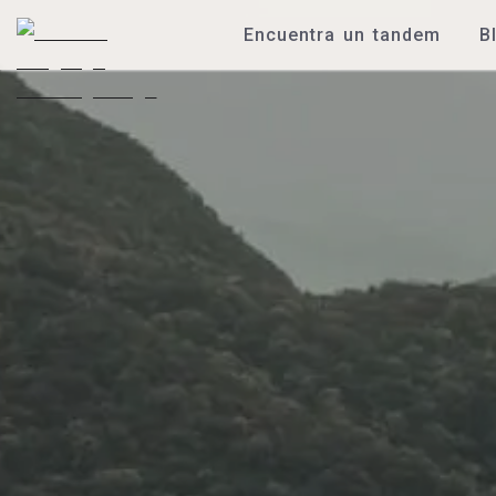
Encuentra un tandem
B