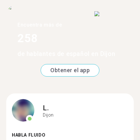
Encuentra más de
258
de hablantes de español en Dijon
Obtener el app
L.
Dijon
HABLA FLUIDO