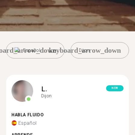
oard_arrow_down
keyboard_arrow_down
Español
Dijon
L.
NEW
Dijon
HABLA FLUIDO
Español