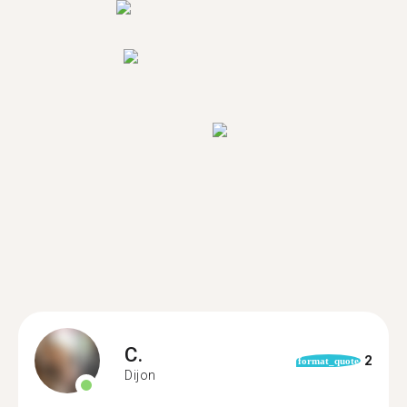
C.
2
format_quote
Dijon