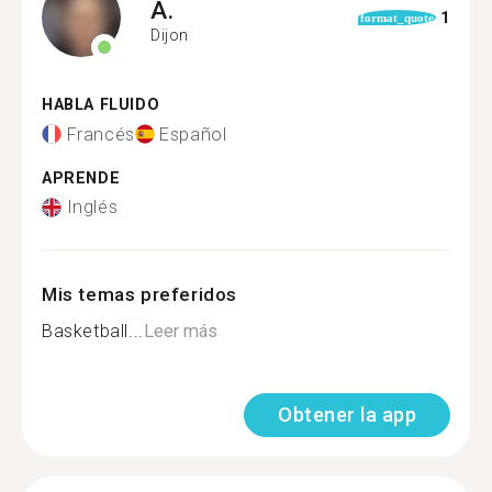
A.
1
format_quote
Dijon
HABLA FLUIDO
Francés
Español
APRENDE
Inglés
Mis temas preferidos
Basketball...
Leer más
Obtener la app