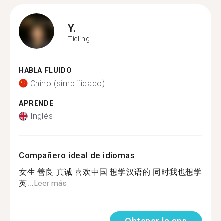
Y.
Tieling
HABLA FLUIDO
Chino (simplificado)
APRENDE
Inglés
Compañero ideal de idiomas
女生 善良 真诚 喜欢中国 想学汉语的 同时我也想学
英...
Leer más
Obtener la app