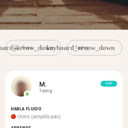
oard_arrow_down
keyboard_arrow_down
Ruso
Tieling
M.
NEW
Tieling
HABLA FLUIDO
Chino (simplificado)