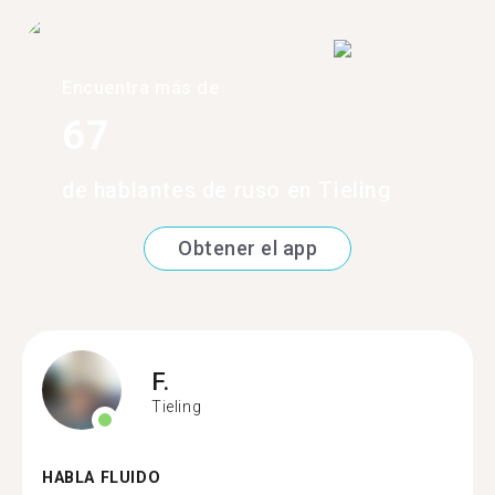
Encuentra más de
67
de hablantes de ruso en Tieling
Obtener el app
F.
Tieling
HABLA FLUIDO