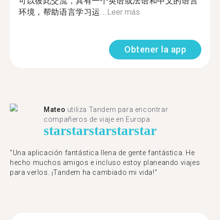
可以彼此交流，具有一个英语或法语和中文的语言
环境，帮助语言学习运...
Leer más
Obtener la app
Mateo
utiliza Tandem para encontrar
compañeros de viaje en Europa.
star
star
star
star
star
"Una aplicación fantástica llena de gente fantástica. He
hecho muchos amigos e incluso estoy planeando viajes
para verlos. ¡Tandem ha cambiado mi vida!"