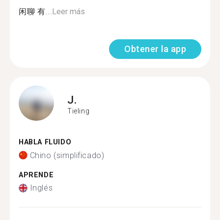
闲聊 有...
Leer más
Obtener la app
J.
Tieling
HABLA FLUIDO
Chino (simplificado)
APRENDE
Inglés