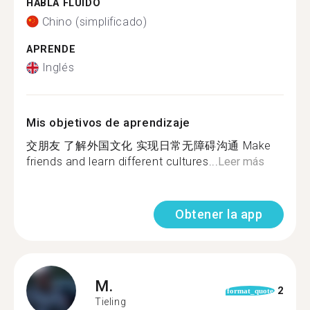
HABLA FLUIDO
Chino (simplificado)
APRENDE
Inglés
Mis objetivos de aprendizaje
交朋友 了解外国文化 实现日常无障碍沟通 Make
friends and learn different cultures...
Leer más
Obtener la app
M.
2
format_quote
Tieling