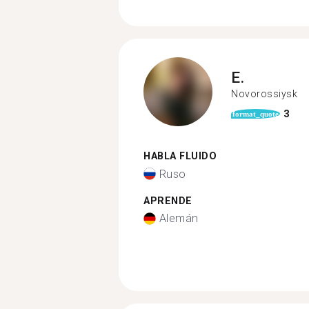
E.
Novorossiysk
3
format_quote
HABLA FLUIDO
Ruso
APRENDE
Alemán