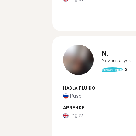
N.
Novorossiysk
2
format_quote
HABLA FLUIDO
Ruso
APRENDE
Inglés