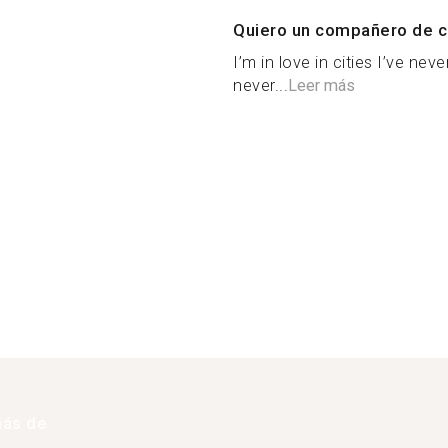
Quiero un compañero de c
I’m in love in cities I’ve ne
never...
Leer más
más de