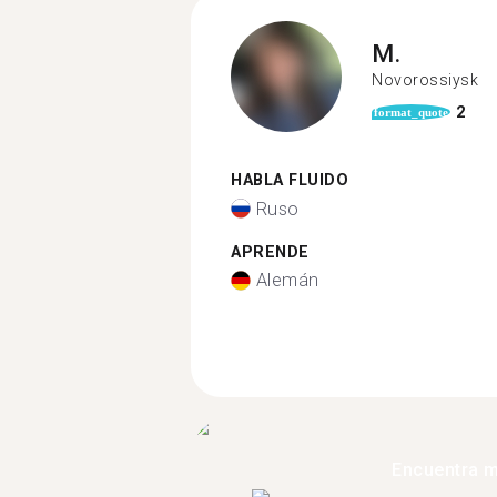
M.
Novorossiysk
2
format_quote
HABLA FLUIDO
Ruso
APRENDE
Alemán
Encuentra 