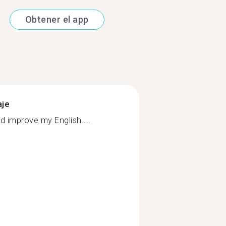
Obtener el app
aje
nd improve my English....