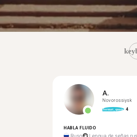
key
A.
Novorossiysk
4
format_quote
HABLA FLUIDO
Ruso
Lengua de señas ru