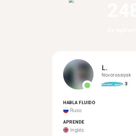
24
de hablan
L.
Novorossiysk
3
format_quote
HABLA FLUIDO
Ruso
APRENDE
Inglés