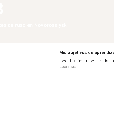
8
tes de ruso en Novorossiysk
Mis objetivos de aprendiz
I want to find new friends a
Leer más