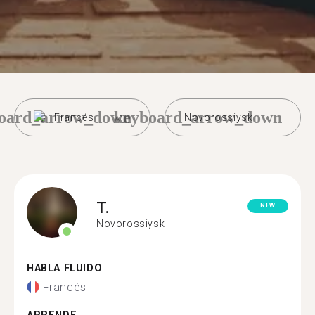
oard_arrow_down
keyboard_arrow_down
Francés
Novorossiysk
T.
NEW
Novorossiysk
HABLA FLUIDO
Francés