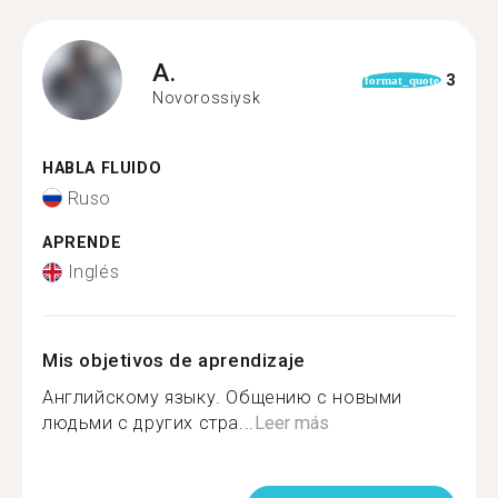
A.
3
format_quote
Novorossiysk
HABLA FLUIDO
Ruso
APRENDE
Inglés
Mis objetivos de aprendizaje
Английскому языку. Общению с новыми
людьми с других стра...
Leer más