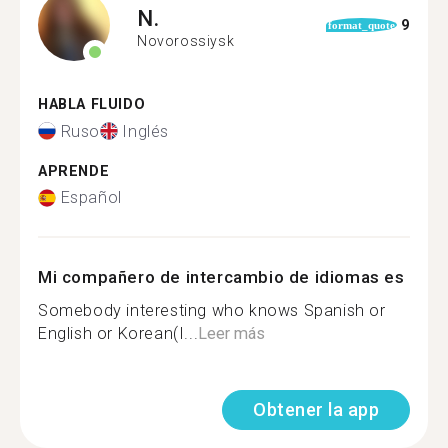
N.
9
format_quote
Novorossiysk
HABLA FLUIDO
Ruso
Inglés
APRENDE
Español
Mi compañero de intercambio de idiomas es
Somebody interesting who knows Spanish or
English or Korean(I...
Leer más
Obtener la app