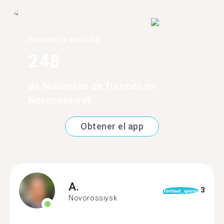
Encuentra más de
248
de hablantes de francés en
Novorossiysk
Obtener el app
A.
3
format_quote
Novorossiysk