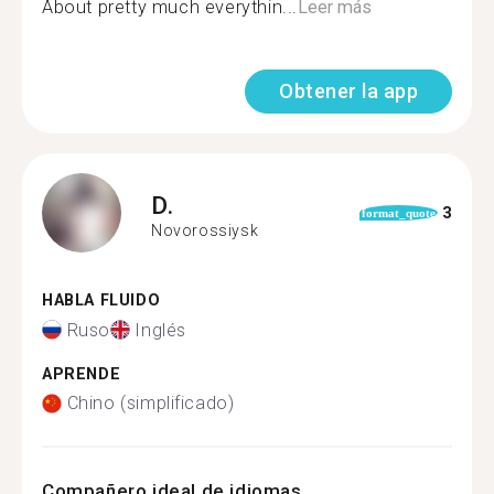
About pretty much everythin...
Leer más
Obtener la app
D.
3
format_quote
Novorossiysk
HABLA FLUIDO
Ruso
Inglés
APRENDE
Chino (simplificado)
Compañero ideal de idiomas