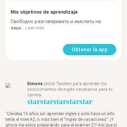
Mis objetivos de aprendizaje
Свободно разговаривать и мыслить на
язык...
Leer más
Obtener la app
Simone
utiliza Tandem para aprender los
conocimientos de inglés necesarios para tu
carrera.
star
star
star
star
star
"Llevaba 15 años sin aprender inglés y sólo hace un año
tenía el nivel A2, o más bien el "inglés de vacaciones". ¡Y
ahora me estoy preparando para el examen C1! Así que si