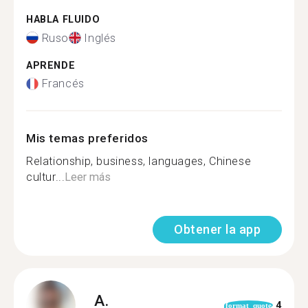
HABLA FLUIDO
Ruso
Inglés
APRENDE
Francés
Mis temas preferidos
Relationship, business, languages, Chinese
cultur...
Leer más
Obtener la app
A.
4
format_quote