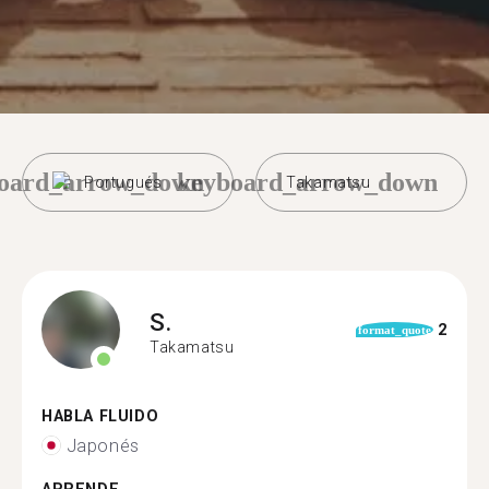
oard_arrow_down
keyboard_arrow_down
Portugués
Takamatsu
S.
2
format_quote
Takamatsu
HABLA FLUIDO
Japonés