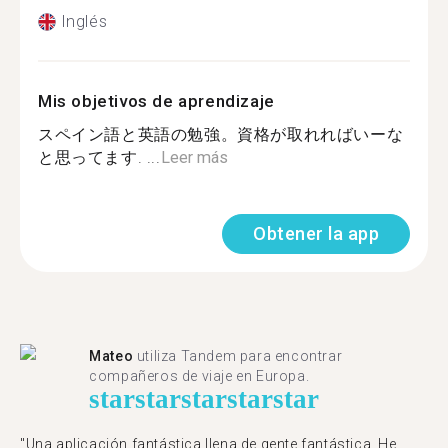
Inglés
Mis objetivos de aprendizaje
スペイン語と英語の勉強。資格が取れればいーな
と思ってます. ...
Leer más
Obtener la app
Mateo
utiliza Tandem para encontrar
compañeros de viaje en Europa.
star
star
star
star
star
"Una aplicación fantástica llena de gente fantástica. He