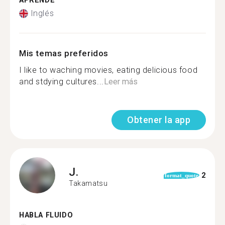
APRENDE
Inglés
Mis temas preferidos
I like to waching movies, eating delicious food
and stdying cultures...
Leer más
Obtener la app
J.
2
format_quote
Takamatsu
HABLA FLUIDO