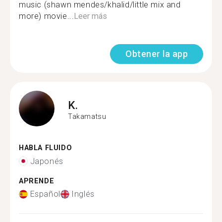
music (shawn mendes/khalid/little mix and
more) movie...
Leer más
Obtener la app
K.
Takamatsu
HABLA FLUIDO
Japonés
APRENDE
Español
Inglés