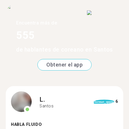
Encuentra más de
555
de hablantes de coreano en Santos
Obtener el app
L.
6
format_quote
Santos
HABLA FLUIDO