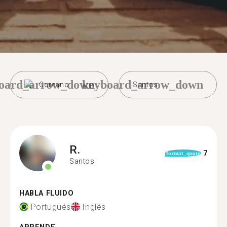
oard_arrow_down
keyboard_arrow_down
Coreano
Santos
R.
7
format_quote
Santos
HABLA FLUIDO
Portugués
Inglés