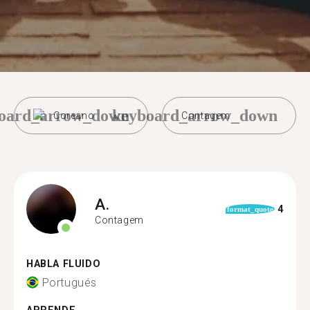
oard_arrow_down
keyboard_arrow_down
Coreano
Contagem
A.
4
format_quote
Contagem
HABLA FLUIDO
Portugués