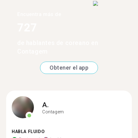
Encuentra más de
727
de hablantes de coreano en
Contagem
Obtener el app
A.
Contagem
HABLA FLUIDO