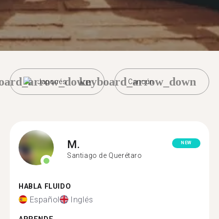
oard_arrow_down
keyboard_arrow_down
Japonés
Cancún
M.
NEW
Santiago de Querétaro
HABLA FLUIDO
Español
Inglés