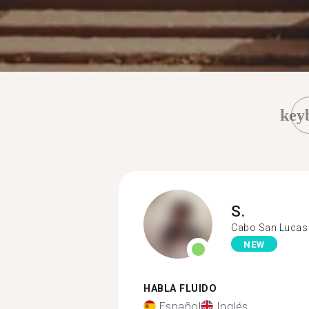
key
S.
Cabo San Lucas
NEW
HABLA FLUIDO
Español
Inglés