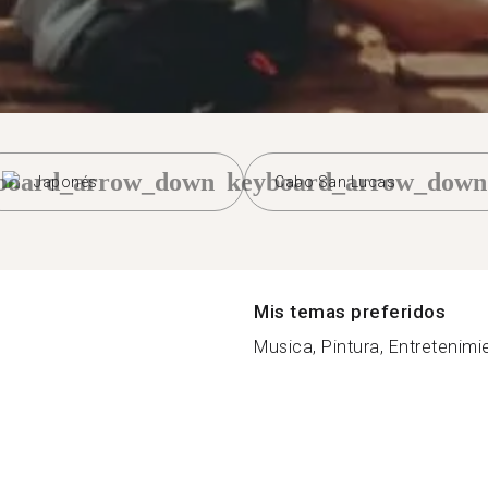
board_arrow_down
keyboard_arrow_down
Japonés
Cabo San Lucas
Mis temas preferidos
Musica, Pintura, Entretenimie