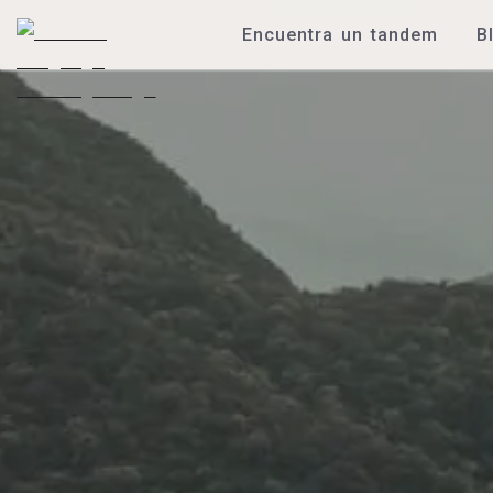
Encuentra un tandem
B