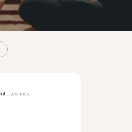
nt...
Leer más