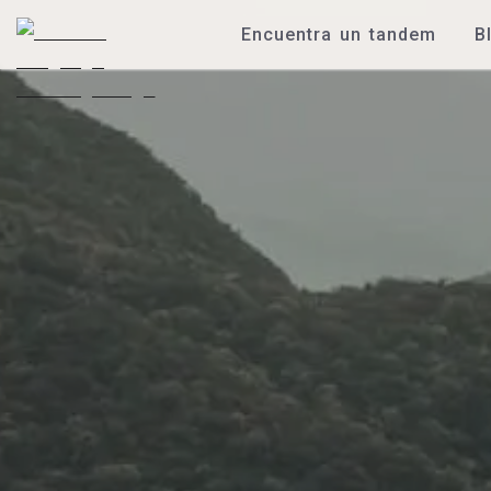
Encuentra un tandem
B