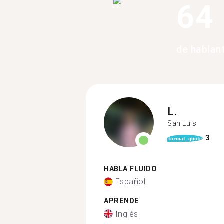
64
de hablant
L.
San Luis
3
format_quote
HABLA FLUIDO
Español
APRENDE
Inglés