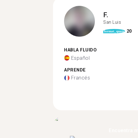
F.
San Luis
20
format_quote
HABLA FLUIDO
Español
APRENDE
Francés
Encuentra 