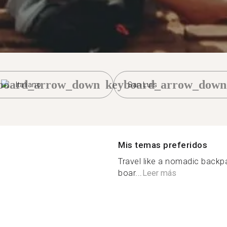
board_arrow_down
keyboard_arrow_down
Italiano
San Luis
Mis temas preferidos
Travel like a nomadic backp
boar...
Leer más