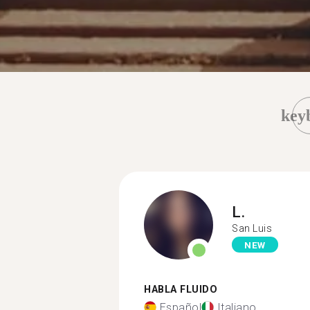
key
L.
San Luis
NEW
HABLA FLUIDO
Español
Italiano