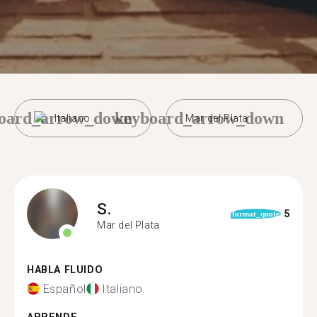
oard_arrow_down
keyboard_arrow_down
Italiano
Mar del Plata
S.
5
format_quote
Mar del Plata
HABLA FLUIDO
Español
Italiano