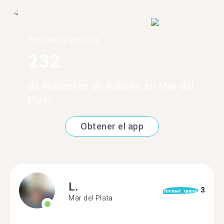
Encuentra más de
232
de hablantes de italiano en Mar del
Plata
Obtener el app
L.
3
format_quote
Mar del Plata