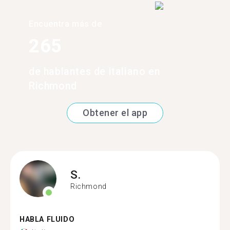
Encuentra más de
265
de hablantes de italiano en
Richmond
Obtener el app
S.
Richmond
HABLA FLUIDO