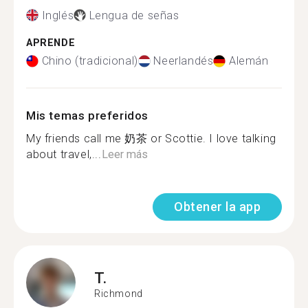
Inglés
Lengua de señas
APRENDE
Chino (tradicional)
Neerlandés
Alemán
Mis temas preferidos
My friends call me 奶茶 or Scottie. I love talking
about travel,...
Leer más
Obtener la app
T.
Richmond