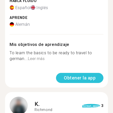
HABLA FLUIDO
Español
Inglés
APRENDE
Alemán
Mis objetivos de aprendizaje
To learn the basics to be ready to travel to
german...
Leer más
Obtener la app
K.
3
format_quote
Richmond