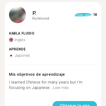
P.
18
format_quote
Richmond
HABLA FLUIDO
Inglés
APRENDE
Japonés
Mis objetivos de aprendizaje
I learned Chinese for many years but I’m
focusing on Japanese...
Leer más
Obtener la app