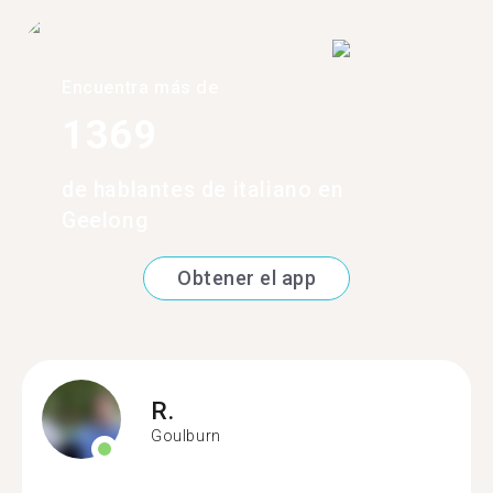
Encuentra más de
1369
de hablantes de italiano en
Geelong
Obtener el app
R.
Goulburn