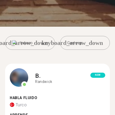
oard_arrow_down
keyboard_arrow_down
Italiano
Geelong
B.
NEW
Randwick
HABLA FLUIDO
Turco