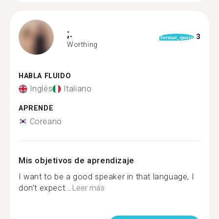
;.
3
format_quote
Worthing
HABLA FLUIDO
Inglés
Italiano
APRENDE
Coreano
Mis objetivos de aprendizaje
I want to be a good speaker in that language, I
don't expect...
Leer más