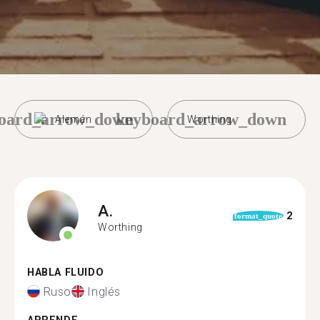
oard_arrow_down
keyboard_arrow_down
Alemán
Worthing
A.
2
format_quote
Worthing
HABLA FLUIDO
Ruso
Inglés