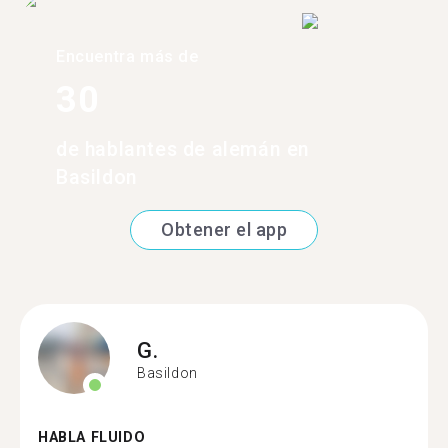
Encuentra más de
30
de hablantes de alemán en
Basildon
Obtener el app
G.
Basildon
HABLA FLUIDO