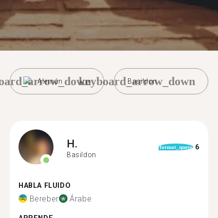
oard_arrow_down
keyboard_arrow_down
Alemán
Basildon
H.
6
format_quote
Basildon
HABLA FLUIDO
Bereber
Árabe