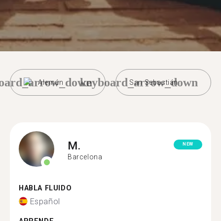
oard_arrow_down
keyboard_arrow_down
Alemán
San Sebastián
M.
NEW
Barcelona
HABLA FLUIDO
Español