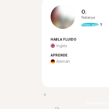
O.
Netanya
1
format_quote
HABLA FLUIDO
Inglés
APRENDE
Alemán
Encuentra 