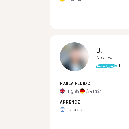
J.
Netanya
1
format_quote
HABLA FLUIDO
Inglés
Alemán
APRENDE
Hebreo