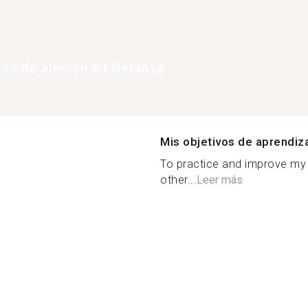
tes de alemán en Netanya
Mis objetivos de aprendiz
To practice and improve my
other...
Leer más