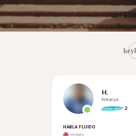
key
H.
Netanya
2
format_quote
HABLA FLUIDO
Inglés