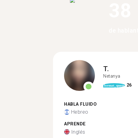
38
de hablan
T.
Netanya
26
format_quote
HABLA FLUIDO
Hebreo
APRENDE
Inglés