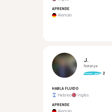
APRENDE
Alemán
J.
Netanya
2
format_quote
HABLA FLUIDO
Hebreo
Inglés
APRENDE
Alemán