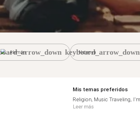
board_arrow_down
keyboard_arrow_down
Alemán
Netanya
Mis temas preferidos
Religion, Music Traveling, I'm
Leer más