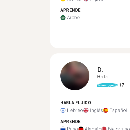
APRENDE
Árabe
D.
Haifa
17
format_quote
HABLA FLUIDO
Hebreo
Inglés
Español
APRENDE
Ruso
Alemán
Bielorrus