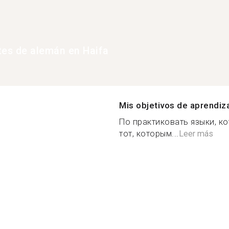
tes de alemán en Haifa
Mis objetivos de aprendiz
По практиковать языки, к
тот, которым...
Leer más