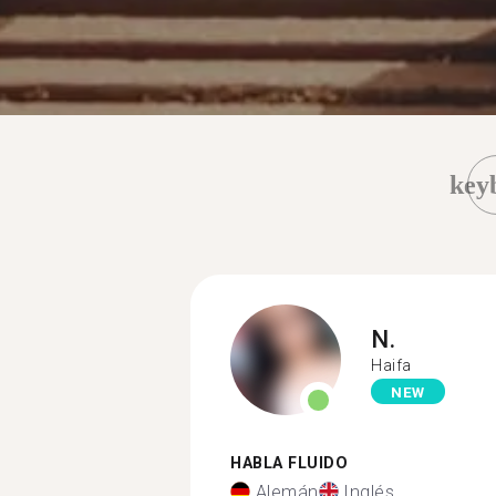
key
N.
Haifa
NEW
HABLA FLUIDO
Alemán
Inglés