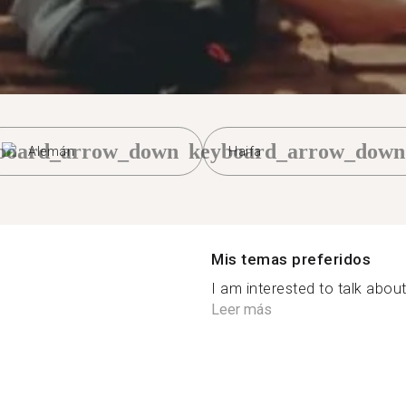
board_arrow_down
keyboard_arrow_down
Alemán
Haifa
Mis temas preferidos
I am interested to talk about
Leer más