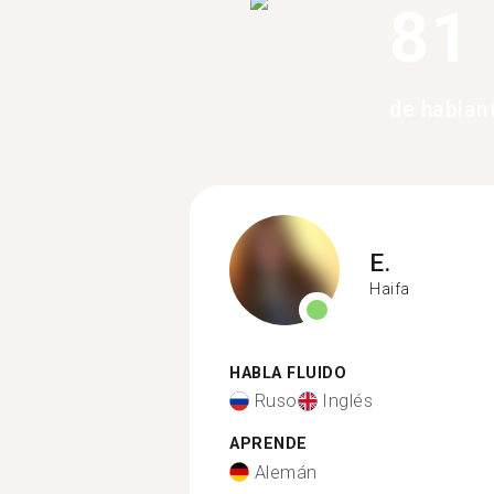
81
de hablan
E.
Haifa
HABLA FLUIDO
Ruso
Inglés
APRENDE
Alemán