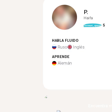
P.
Haifa
5
format_quote
HABLA FLUIDO
Ruso
Inglés
APRENDE
Alemán
Encuentra 