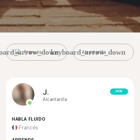
oard_arrow_down
keyboard_arrow_down
Francés
Alcantarilla
J.
NEW
Alcantarilla
HABLA FLUIDO
Francés