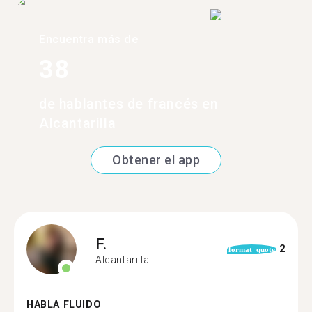
Encuentra más de
38
de hablantes de francés en
Alcantarilla
Obtener el app
F.
2
format_quote
Alcantarilla
HABLA FLUIDO