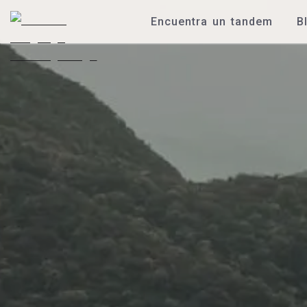
Encuentra un tandem
B