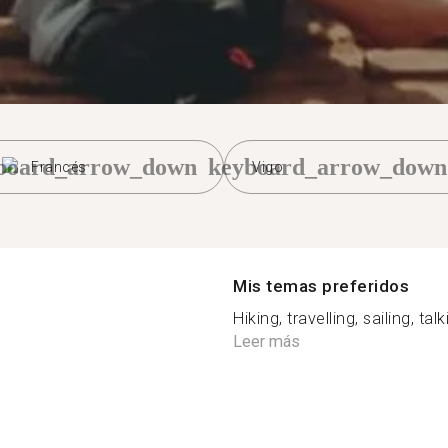
board_arrow_down
keyboard_arrow_down
Francés
Vigo
Mis temas preferidos
Hiking, travelling, sailing, tal
Leer más