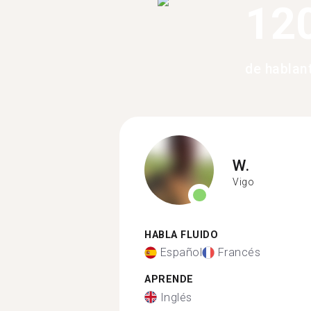
12
de hablan
W.
Vigo
HABLA FLUIDO
Español
Francés
APRENDE
Inglés