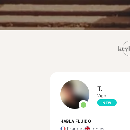
key
T.
Vigo
NEW
HABLA FLUIDO
Francés
Inglés