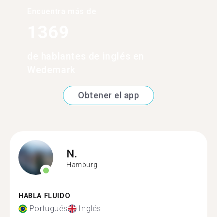
Encuentra más de
1369
de hablantes de inglés en
Wedemark
Obtener el app
N.
Hamburg
HABLA FLUIDO
Portugués
Inglés