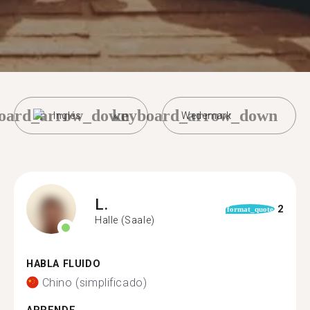
oard_arrow_down
keyboard_arrow_down
Inglés
Wedemark
L.
2
format_quote
Halle (Saale)
HABLA FLUIDO
Chino (simplificado)