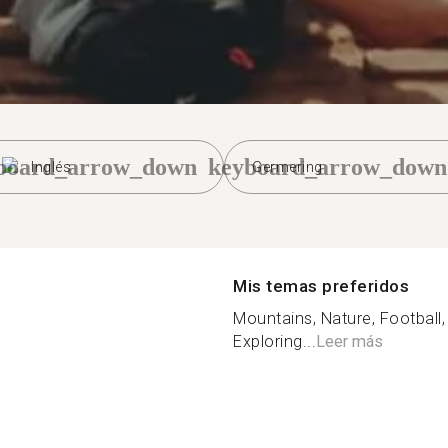
board_arrow_down
keyboard_arrow_down
Inglés
Germering
Mis temas preferidos
Mountains, Nature, Football, 
Exploring...
Leer más