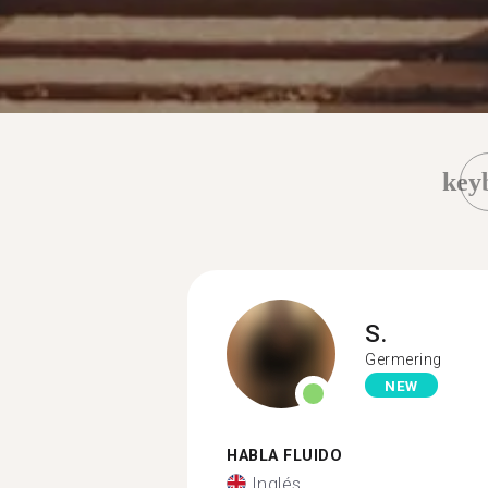
key
S.
Germering
NEW
HABLA FLUIDO
Inglés