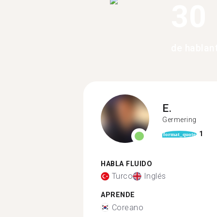
30
de hablan
E.
Germering
1
format_quote
HABLA FLUIDO
Turco
Inglés
APRENDE
Coreano