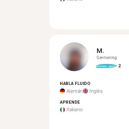
M.
Germering
2
format_quote
HABLA FLUIDO
Alemán
Inglés
APRENDE
Italiano