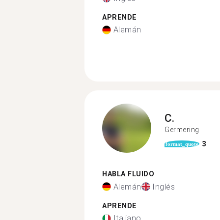
APRENDE
Alemán
C.
Germering
3
format_quote
HABLA FLUIDO
Alemán
Inglés
APRENDE
Italiano