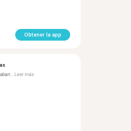
Obtener la app
mas
lian...
Leer más