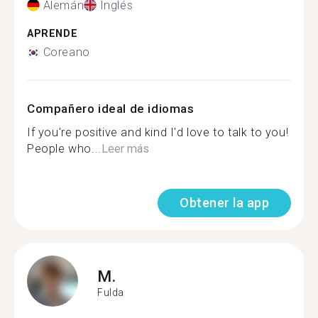
Alemán
Inglés
APRENDE
Coreano
Compañero ideal de idiomas
If you're positive and kind I'd love to talk to you!
People who...
Leer más
Obtener la app
M.
Fulda