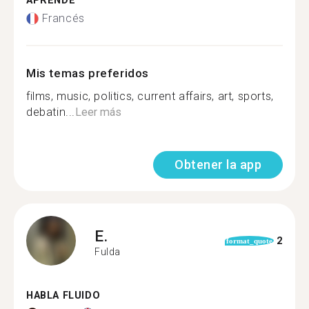
APRENDE
Francés
Mis temas preferidos
films, music, politics, current affairs, art, sports,
debatin...
Leer más
Obtener la app
E.
2
format_quote
Fulda
HABLA FLUIDO