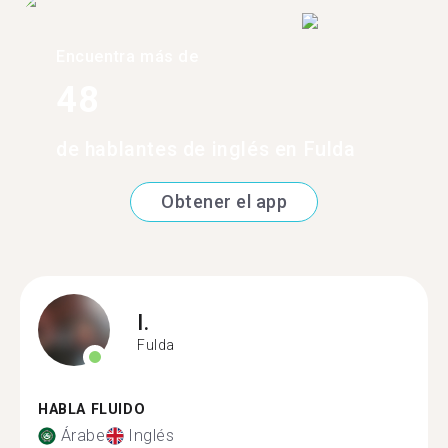
Encuentra más de
48
de hablantes de inglés en Fulda
Obtener el app
I.
Fulda
HABLA FLUIDO
Árabe
Inglés