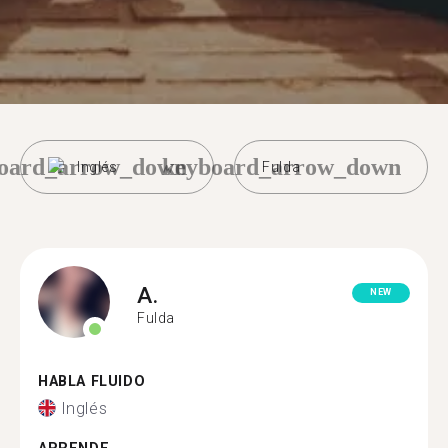
oard_arrow_down
keyboard_arrow_down
Inglés
Fulda
A.
NEW
Fulda
HABLA FLUIDO
Inglés