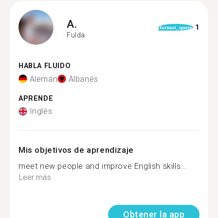
A.
1
format_quote
Fulda
HABLA FLUIDO
Alemán
Albanés
APRENDE
Inglés
Mis objetivos de aprendizaje
meet new people and improve English skills...
Leer más
Obtener la app