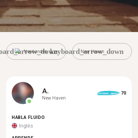
oard_arrow_down
keyboard_arrow_down
Neerlandés
New Haven
A.
70
format_quote
New Haven
HABLA FLUIDO
Inglés