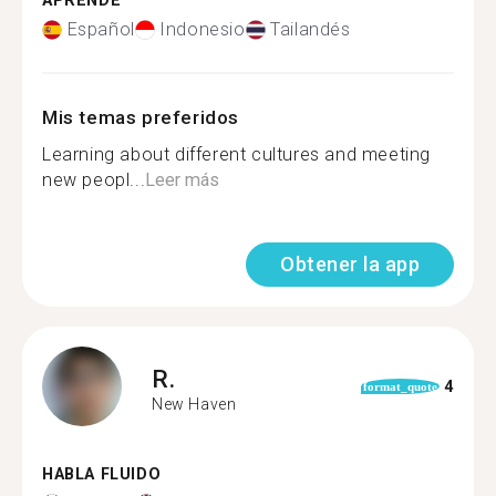
APRENDE
Español
Indonesio
Tailandés
Mis temas preferidos
Learning about different cultures and meeting
new peopl...
Leer más
Obtener la app
R.
4
format_quote
New Haven
HABLA FLUIDO