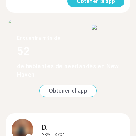
Obtener la app
Encuentra más de
52
de hablantes de neerlandés en New
Haven
Obtener el app
D.
New Haven