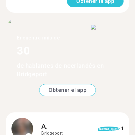
Obtener la app
Encuentra más de
30
de hablantes de neerlandés en
Bridgeport
Obtener el app
A.
1
format_quote
Bridgeport