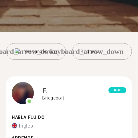
oard_arrow_down
keyboard_arrow_down
Neerlandés
Bridgeport
F.
NEW
Bridgeport
HABLA FLUIDO
Inglés