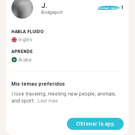
J.
1
format_quote
Bridgeport
HABLA FLUIDO
Inglés
APRENDE
Árabe
Mis temas preferidos
I love traveling, meeting new people, animals,
and sport...
Leer más
Obtener la app