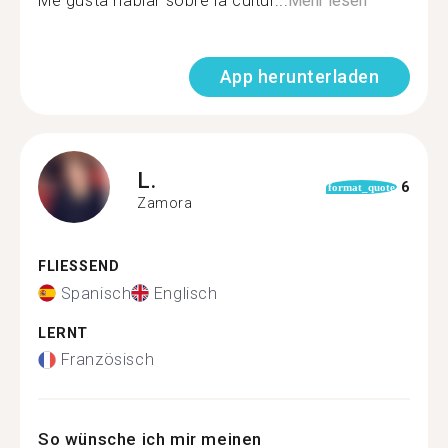
Me gusta hablar sobre la cultur...
Mehr lesen
App herunterladen
L.
6
format_quote
Zamora
FLIESSEND
Spanisch
Englisch
LERNT
Französisch
So wünsche ich mir meinen