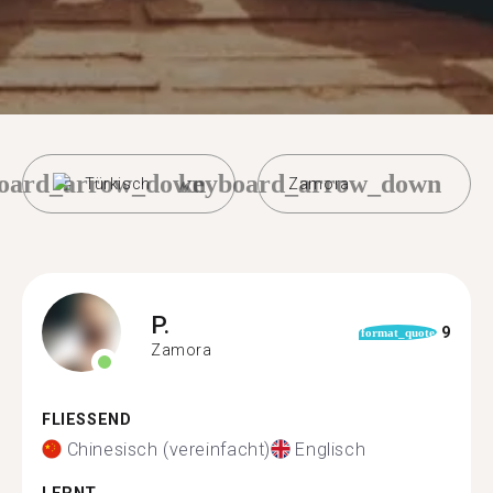
oard_arrow_down
keyboard_arrow_down
Türkisch
Zamora
P.
9
format_quote
Zamora
FLIESSEND
Chinesisch (vereinfacht)
Englisch