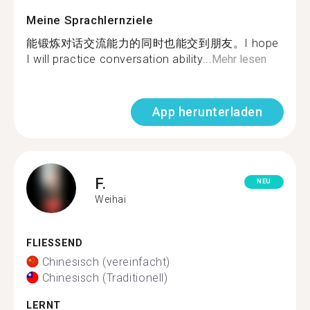
Meine Sprachlernziele
能锻炼对话交流能力的同时也能交到朋友。I hope
I will practice conversation ability...
Mehr lesen
App herunterladen
F.
NEU
Weihai
FLIESSEND
Chinesisch (vereinfacht)
Chinesisch (Traditionell)
LERNT