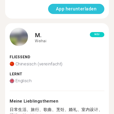
App herunterladen
M.
NEU
Weihai
FLIESSEND
Chinesisch (vereinfacht)
LERNT
Englisch
Meine Lieblingsthemen
日常生活、旅行、歌曲、烹饪、婚礼、室内设计、