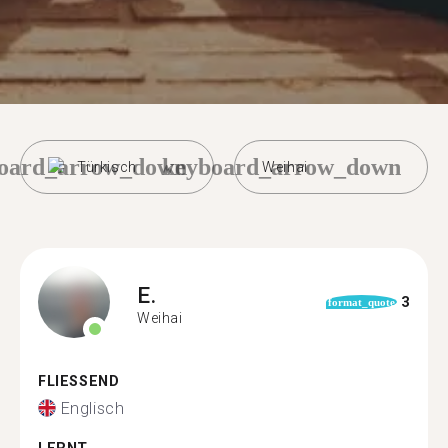
oard_arrow_down
keyboard_arrow_down
Türkisch
Weihai
E.
3
format_quote
Weihai
FLIESSEND
Englisch