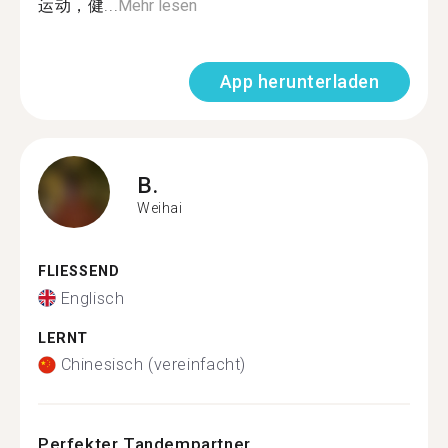
运动，健...
Mehr lesen
App herunterladen
B.
Weihai
FLIESSEND
Englisch
LERNT
Chinesisch (vereinfacht)
Perfekter Tandempartner