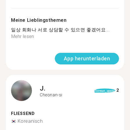
Meine Lieblingsthemen
일상 회화나 서로 상담할 수 있으면 좋겠어요...
Mehr lesen
App herunterladen
J.
2
format_quote
Cheonan-si
FLIESSEND
Koreanisch