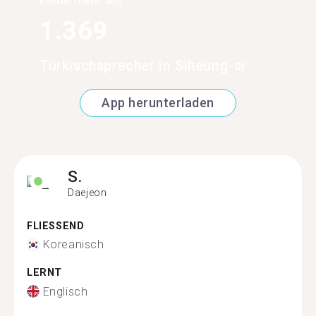
Finde mehr als
1.369
Türkischsprecher in Siheung-si
App herunterladen
S.
Daejeon
FLIESSEND
Koreanisch
LERNT
Englisch