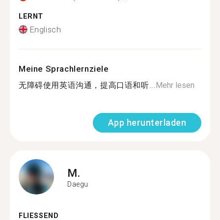
LERNT
Englisch
Meine Sprachlernziele
无障碍使用英语沟通，提高口语和听...
Mehr lesen
App herunterladen
M.
Daegu
FLIESSEND