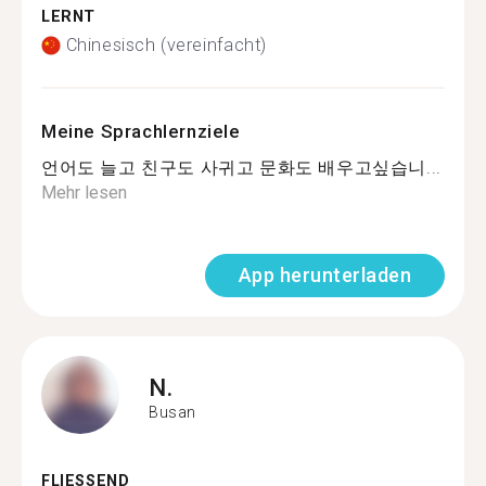
LERNT
Chinesisch (vereinfacht)
Meine Sprachlernziele
언어도 늘고 친구도 사귀고 문화도 배우고싶습니...
Mehr lesen
App herunterladen
N.
Busan
FLIESSEND