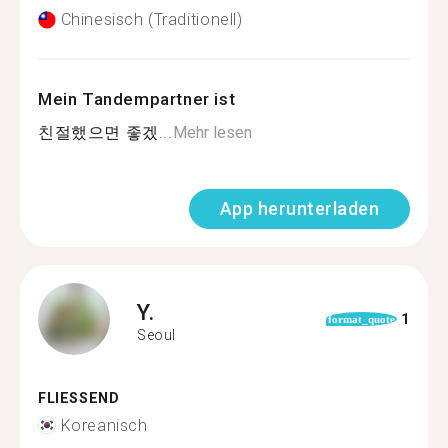
Chinesisch (Traditionell)
Mein Tandempartner ist
친절했으면 좋겠...
Mehr lesen
App herunterladen
Y.
1
format_quote
Seoul
FLIESSEND
Koreanisch