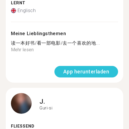
LERNT
Englisch
Meine Lieblingsthemen
读一本好书/看一部电影/去一个喜欢的地...
Mehr lesen
App herunterladen
J.
Guri-si
FLIESSEND