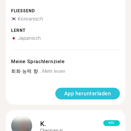
FLIESSEND
Koreanisch
LERNT
Japanisch
Meine Sprachlernziele
회화 능력 향...
Mehr lesen
App herunterladen
K.
NEU
Cheonan-si