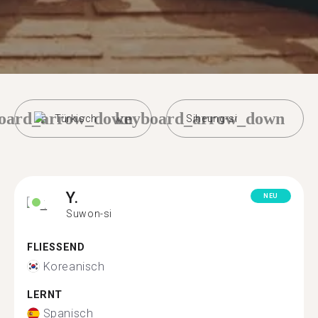
oard_arrow_down
keyboard_arrow_down
Türkisch
Siheung-si
Y.
NEU
Suwon-si
FLIESSEND
Koreanisch
LERNT
Spanisch