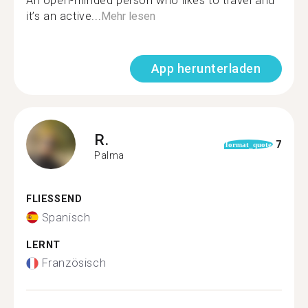
An open-minded person who likes to travel and
it’s an active...
Mehr lesen
App herunterladen
R.
7
format_quote
Palma
FLIESSEND
Spanisch
LERNT
Französisch