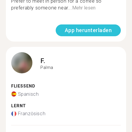
Prefer to meet in person for a coffee so
preferably someone near...
Mehr lesen
App herunterladen
F.
Palma
FLIESSEND
Spanisch
LERNT
Französisch