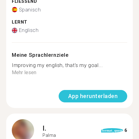
FLIESSEND
Spanisch
LERNT
Englisch
Meine Sprachlernziele
Improving my english, that's my goal...
Mehr lesen
App herunterladen
I.
6
format_quote
Palma