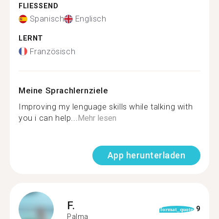
FLIESSEND
Spanisch
Englisch
LERNT
Französisch
Meine Sprachlernziele
Improving my lenguage skills while talking with
you i can help...
Mehr lesen
App herunterladen
F.
9
format_quote
Palma