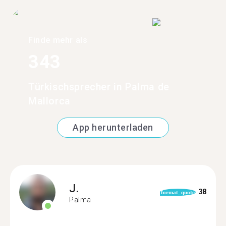
Finde mehr als
343
Türkischsprecher in Palma de
Mallorca
App herunterladen
J.
38
format_quote
Palma