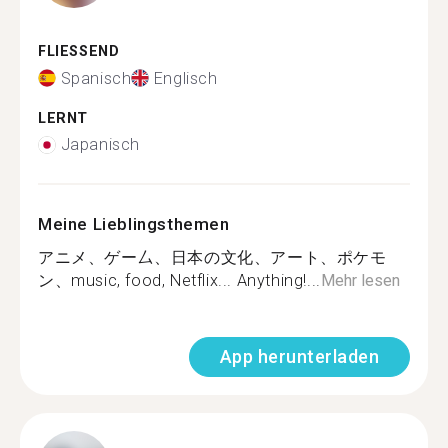
FLIESSEND
Spanisch
Englisch
LERNT
Japanisch
Meine Lieblingsthemen
アニメ、ゲー厶、日本の文化、アート、ポケモ
ン、music, food, Netflix... Anything!...
Mehr lesen
App herunterladen