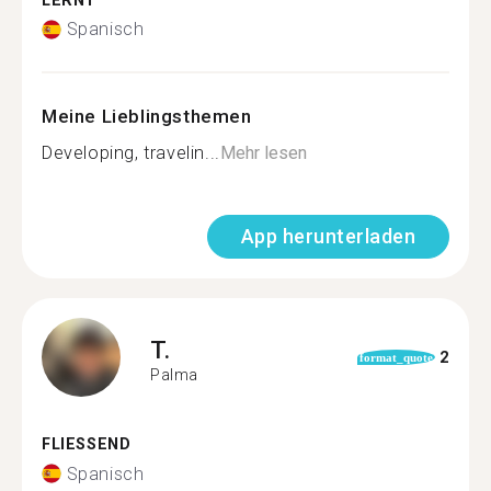
LERNT
Spanisch
Meine Lieblingsthemen
Developing, travelin...
Mehr lesen
App herunterladen
T.
2
format_quote
Palma
FLIESSEND
Spanisch