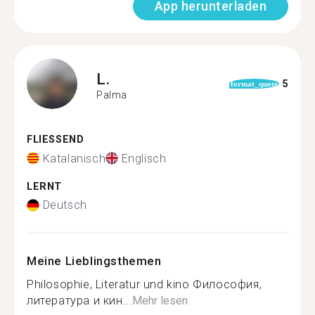
App herunterladen
L.
5
format_quote
Palma
FLIESSEND
Katalanisch
Englisch
LERNT
Deutsch
Meine Lieblingsthemen
Philosophie, Literatur und kino Философия,
литература и кин...
Mehr lesen