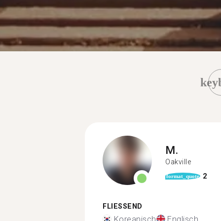
key
M.
Oakville
2
format_quote
FLIESSEND
Koreanisch
Englisch