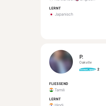
LERNT
Japanisch
P.
Oakville
2
format_quote
FLIESSEND
Tamili
LERNT
Hindi