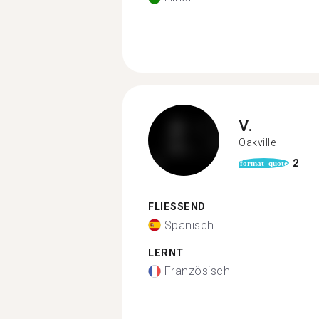
V.
Oakville
2
format_quote
FLIESSEND
Spanisch
LERNT
Französisch