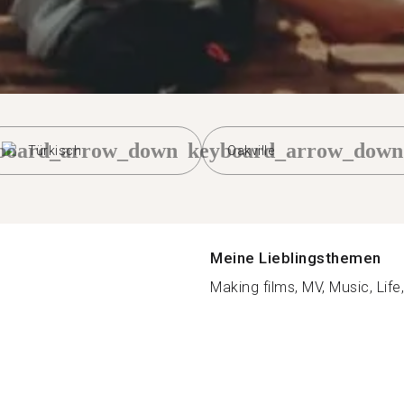
board_arrow_down
keyboard_arrow_down
Türkisch
Oakville
Meine Lieblingsthemen
Making films, MV, Music, Life,