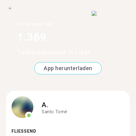
Finde mehr als
1.369
Türkischsprecher in Luján
App herunterladen
A.
Santo Tomé
FLIESSEND