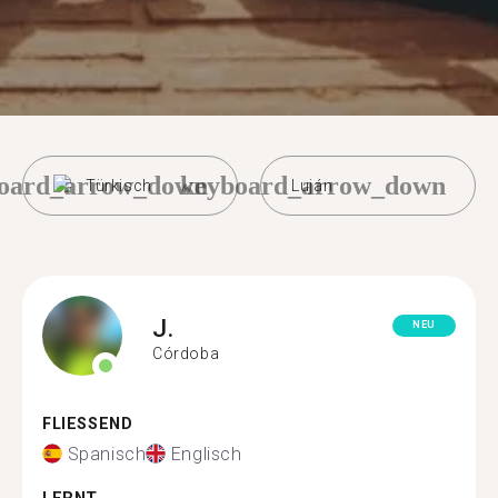
oard_arrow_down
keyboard_arrow_down
Türkisch
Luján
J.
NEU
Córdoba
FLIESSEND
Spanisch
Englisch