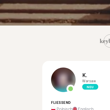
key
K.
Warsaw
NEU
FLIESSEND
Polnisch
Englisch