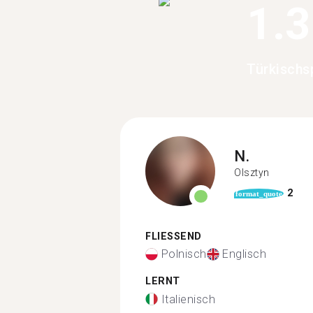
1.
Türkischs
N.
Olsztyn
2
format_quote
FLIESSEND
Polnisch
Englisch
LERNT
Italienisch