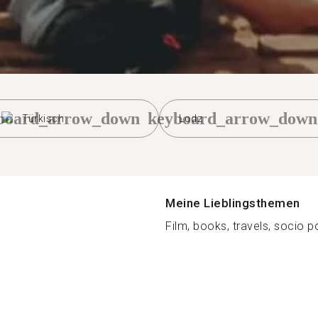
board_arrow_down
keyboard_arrow_down
Türkisch
Lodz
Meine Lieblingsthemen
Film, books, travels, socio pol