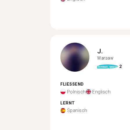
J.
Warsaw
2
format_quote
FLIESSEND
Polnisch
Englisch
LERNT
Spanisch