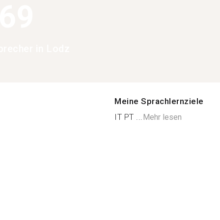
369
precher in Lodz
Meine Sprachlernziele
IT PT ...
Mehr lesen